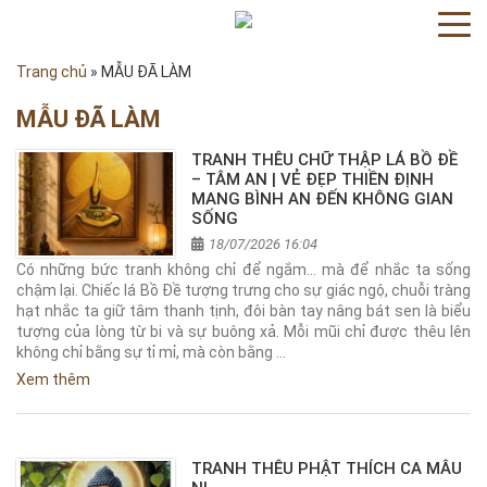
Trang chủ
»
MẪU ĐÃ LÀM
MẪU ĐÃ LÀM
TRANH THÊU CHỮ THẬP LÁ BỒ ĐỀ
– TÂM AN | VẺ ĐẸP THIỀN ĐỊNH
MANG BÌNH AN ĐẾN KHÔNG GIAN
SỐNG
18/07/2026 16:04
Có những bức tranh không chỉ để ngắm... mà để nhắc ta sống
chậm lại. Chiếc lá Bồ Đề tượng trưng cho sự giác ngộ, chuỗi tràng
hạt nhắc ta giữ tâm thanh tịnh, đôi bàn tay nâng bát sen là biểu
tượng của lòng từ bi và sự buông xả. Mỗi mũi chỉ được thêu lên
không chỉ bằng sự tỉ mỉ, mà còn bằng …
Xem thêm
TRANH THÊU PHẬT THÍCH CA MÂU