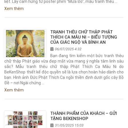
liệt. Lấy cảm hứng từ poster phim "Mưa Đỏ", mẫu tranh thêu …
Xem thêm
TRANH THÊU CHỮ THẬP PHẬT
THÍCH CA MÂU NI – BIỂU TƯỢNG
CỦA GIÁC NGỘ VÀ BÌNH AN
06/07/2025 4:32
Bạn đang tìm kiếm một bức tranh thêu
chữ thập Phật giáo vừa đẹp mắt vừa mang ý nghĩa tâm linh sâu
sắc? Mẫu tranh thêu chữ thập Phật Thích Ca Mâu Ni do
BeKenShop thiết kế độc quyền sẽ là lựa chọn hoàn hảo dành cho
bạn. Hình ảnh Đức Phật Thích Ca ngồi thiền định dưới gốc cây Bồ
Đề – nơi Ngài chứng …
Xem thêm
THÀNH PHẨM CỦA KHÁCH – GỬI
TẶNG BEKENSHOP
31/05/2025 15:03