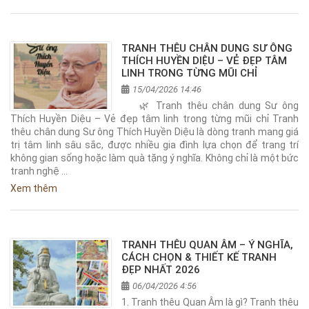
TRANH THÊU CHÂN DUNG SƯ ÔNG
THÍCH HUYỀN DIỆU – VẺ ĐẸP TÂM
LINH TRONG TỪNG MŨI CHỈ
15/04/2026 14:46
🌿 Tranh thêu chân dung Sư ông
Thích Huyền Diệu – Vẻ đẹp tâm linh trong từng mũi chỉ Tranh
thêu chân dung Sư ông Thích Huyền Diệu là dòng tranh mang giá
trị tâm linh sâu sắc, được nhiều gia đình lựa chọn để trang trí
không gian sống hoặc làm quà tặng ý nghĩa. Không chỉ là một bức
tranh nghệ …
Xem thêm
TRANH THÊU QUAN ÂM – Ý NGHĨA,
CÁCH CHỌN & THIẾT KẾ TRANH
ĐẸP NHẤT 2026
06/04/2026 4:56
1. Tranh thêu Quan Âm là gì? Tranh thêu