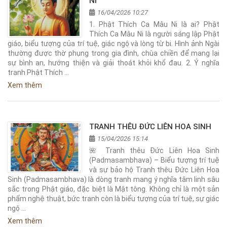
NI
16/04/2026 10:27
1. Phật Thích Ca Mâu Ni là ai? Phật
Thích Ca Mâu Ni là người sáng lập Phật
giáo, biểu tượng của trí tuệ, giác ngộ và lòng từ bi. Hình ảnh Ngài
thường được thờ phụng trong gia đình, chùa chiền để mang lại
sự bình an, hướng thiện và giải thoát khỏi khổ đau. 2. Ý nghĩa
tranh Phật Thích …
Xem thêm
TRANH THÊU ĐỨC LIÊN HOA SINH
15/04/2026 15:14
🌺 Tranh thêu Đức Liên Hoa Sinh
(Padmasambhava) – Biểu tượng trí tuệ
và sự bảo hộ Tranh thêu Đức Liên Hoa
Sinh (Padmasambhava) là dòng tranh mang ý nghĩa tâm linh sâu
sắc trong Phật giáo, đặc biệt là Mật tông. Không chỉ là một sản
phẩm nghệ thuật, bức tranh còn là biểu tượng của trí tuệ, sự giác
ngộ …
Xem thêm