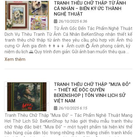
TRANH THÊU CHỮ THẬP TỪ ẢNH
CÁ NHÂN – BIẾN KÝ ỨC THÀNH
NGHỆ THUẬT
26/10/2025 6:36
Từ Ảnh Gốc Đến Tác Phẩm Nghệ Thuật
Dịch Vụ Thêu Tranh Từ Ảnh Cá Nhân BeKenShop nhận thiết kế
tranh thêu chữ thập từ ảnh theo yêu cầu, phù hợp với: Ảnh thú
cưng 🐶 Ảnh gia đình 👨‍👩‍👧‍👦 Ảnh cưới 💍 Ảnh phong cảnh, kỷ
niệm du lịch 🌄 Quy trình đơn giản: Gửi ảnh bạn muốn thêu qua …
Xem thêm
TRANH THÊU CHỮ THẬP “MƯA ĐỎ”
– THIẾT KẾ ĐỘC QUYỀN
BEKENSHOP | TÔN VINH LỊCH SỬ
VIỆT NAM
26/10/2025 6:15
Tranh Thêu Chữ Thập "Mưa Đỏ" – Tác Phẩm Nghệ Thuật Mang
Hơi Thở Lịch Sử. BeKenShop tự hào giới thiệu mẫu tranh thêu
chữ thập đặc biệt: "Mưa Đỏ" – một tuyệt phẩm tái hiện khí thế
hào hùng của dân tộc trong những năm tháng chiến tranh khốc