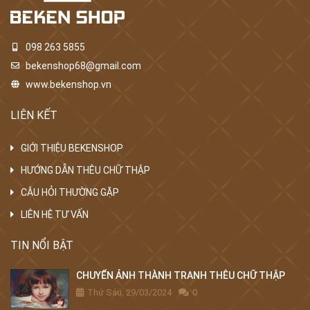
098 263 5855
bekenshop68@gmail.com
www.bekenshop.vn
LIÊN KẾT
GIỚI THIỆU BEKENSHOP
HƯỚNG DẪN THÊU CHỮ THẬP
CÂU HỎI THƯỜNG GẶP
LIÊN HỆ TƯ VẤN
TIN NỔI BẬT
CHUYỂN ẢNH THÀNH TRANH THÊU CHỮ THẬP
Thứ Sáu, 29/03/2024
0