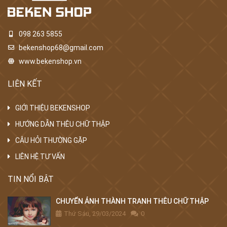
098 263 5855
bekenshop68@gmail.com
www.bekenshop.vn
LIÊN KẾT
GIỚI THIỆU BEKENSHOP
HƯỚNG DẪN THÊU CHỮ THẬP
CÂU HỎI THƯỜNG GẶP
LIÊN HỆ TƯ VẤN
TIN NỔI BẬT
CHUYỂN ẢNH THÀNH TRANH THÊU CHỮ THẬP
Thứ Sáu, 29/03/2024
0