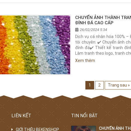
CHUYỂN ẢNH THÀNH TRAN
ĐÍNH ĐÁ CAO CẤP
26/02/2024 5:34
Dịch vụ cá nhân hóa 100% – 
tôi chuyên: ✔️ Chuyển ảnh ch
đính đá✔️ Thiết kế tranh đí
Làm tranh theo logo, tranh ch
Xem thêm
1
2
Trang sau »
LIÊN KẾT
TIN NỔI BẬT
CHUYỂN ẢNH TH
GIỚI THIỆU BEKENSHOP