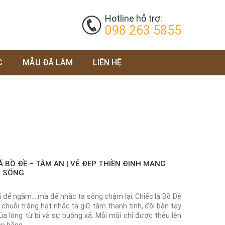
Hotline hỗ trợ:
098 263 5855
C
MẪU ĐÃ LÀM
LIÊN HỆ
 BỒ ĐỀ – TÂM AN | VẺ ĐẸP THIỀN ĐỊNH MANG
N SỐNG
 để ngắm... mà để nhắc ta sống chậm lại. Chiếc lá Bồ Đề
chuỗi tràng hạt nhắc ta giữ tâm thanh tịnh, đôi bàn tay
ủa lòng từ bi và sự buông xả. Mỗi mũi chỉ được thêu lên