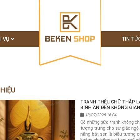
TIN TỨ
H VỤ
THIỆU
TRANH THÊU CHỮ THẬP LÁ
BÌNH AN ĐẾN KHÔNG GIA
18/07/2026 16:04
Có những bức tranh không chỉ
tượng trưng cho sự giác ngộ, 
nâng bát sen là biểu tượng c