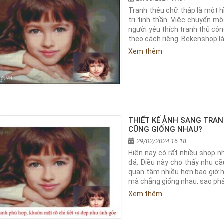
Tranh thêu chữ thập là một hì
trị tinh thần. Việc chuyển 
người yêu thích tranh thủ cô
theo cách riêng. Bekenshop là
Xem thêm
THIẾT KẾ ẢNH SANG TRAN
CŨNG GIỐNG NHAU?
29/02/2024 16:18
Hiện nay có rất nhiều shop n
đá. Điều này cho thấy nhu c
quan tâm nhiều hơn bao giờ h
mà chẳng giống nhau, sao phả
Xem thêm