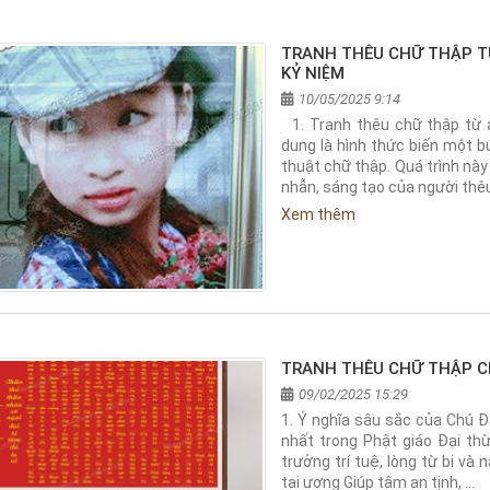
TRANH THÊU CHỮ THẬP T
KỶ NIỆM
10/05/2025 9:14
1. Tranh thêu chữ thập từ 
dung là hình thức biến một 
thuật chữ thập. Quá trình này
nhẫn, sáng tạo của người thêu
Xem thêm
TRANH THÊU CHỮ THẬP CH
09/02/2025 15:29
1. Ý nghĩa sâu sắc của Chú Đ
nhất trong Phật giáo Đại thừa
trưởng trí tuệ, lòng từ bi và
tai ương Giúp tâm an tịnh, …