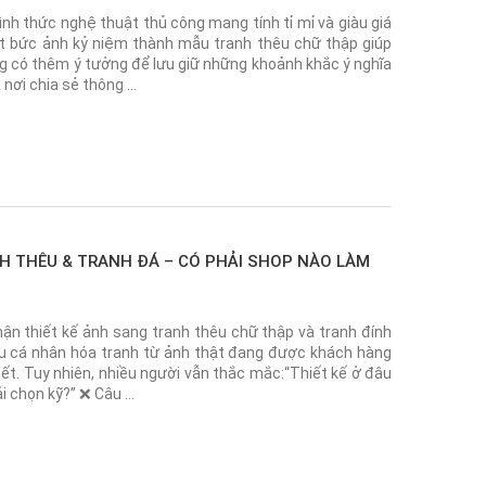
nh thức nghệ thuật thủ công mang tính tỉ mỉ và giàu giá
một bức ảnh kỷ niệm thành mẫu tranh thêu chữ thập giúp
ng có thêm ý tưởng để lưu giữ những khoảnh khắc ý nghĩa
 nơi chia sẻ thông …
H THÊU & TRANH ĐÁ – CÓ PHẢI SHOP NÀO LÀM
hận thiết kế ảnh sang tranh thêu chữ thập và tranh đính
ầu cá nhân hóa tranh từ ảnh thật đang được khách hàng
ết. Tuy nhiên, nhiều người vẫn thắc mắc:“Thiết kế ở đâu
i chọn kỹ?” ❌ Câu …