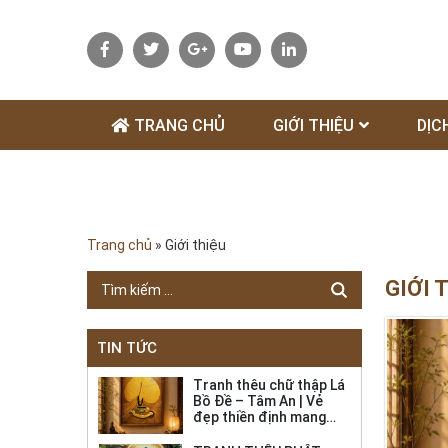
TRANG CHỦ
GIỚI THIỆU
DỊC
Trang chủ
»
Giới thiệu
GIỚI 
TIN TỨC
Tranh thêu chữ thập Lá
Bồ Đề – Tâm An | Vẻ
đẹp thiền định mang
bình an đến không gian