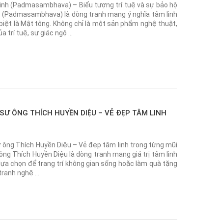
Sinh (Padmasambhava) – Biểu tượng trí tuệ và sự bảo hộ
h (Padmasambhava) là dòng tranh mang ý nghĩa tâm linh
biệt là Mật tông. Không chỉ là một sản phẩm nghệ thuật,
a trí tuệ, sự giác ngộ …
Ư ÔNG THÍCH HUYỀN DIỆU – VẺ ĐẸP TÂM LINH
ông Thích Huyền Diệu – Vẻ đẹp tâm linh trong từng mũi
ng Thích Huyền Diệu là dòng tranh mang giá trị tâm linh
lựa chọn để trang trí không gian sống hoặc làm quà tặng
 tranh nghệ …