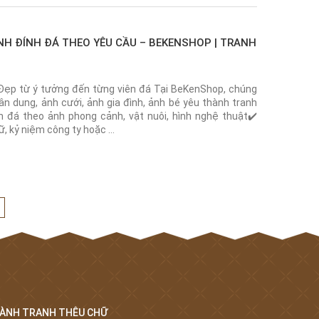
H ĐÍNH ĐÁ THEO YÊU CẦU – BEKENSHOP | TRANH
Đẹp từ ý tưởng đến từng viên đá Tại BeKenShop, chúng
ân dung, ảnh cưới, ảnh gia đình, ảnh bé yêu thành tranh
nh đá theo ảnh phong cảnh, vật nuôi, hình nghệ thuật✔️
ữ, kỷ niệm công ty hoặc …
ÀNH TRANH THÊU CHỮ