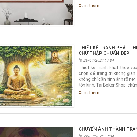
Xem thêm
THIẾT KẾ TRANH PHẬT T
CHỮ THẬP CHUẨN ĐẸP
26/04/2024 17:34
Thiết kế tranh Phật theo yê
chọn để trang trí không gian
không chỉ cần hình ảnh rõ nét
tôn kính. Tại BeKenShop, chú
Xem thêm
CHUYỂN ẢNH THÀNH TRA
29/03/2024 17:34