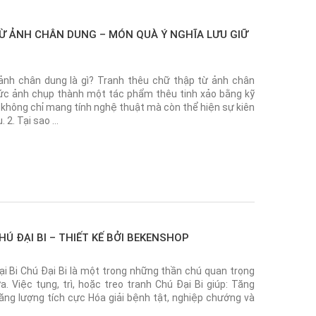
Ừ ẢNH CHÂN DUNG – MÓN QUÀ Ý NGHĨA LƯU GIỮ
ảnh chân dung là gì? Tranh thêu chữ thập từ ảnh chân
bức ảnh chụp thành một tác phẩm thêu tinh xảo bằng kỹ
 không chỉ mang tính nghệ thuật mà còn thể hiện sự kiên
. 2. Tại sao …
Ú ĐẠI BI – THIẾT KẾ BỞI BEKENSHOP
ại Bi Chú Đại Bi là một trong những thần chú quan trọng
. Việc tụng, trì, hoặc treo tranh Chú Đại Bi giúp: Tăng
 năng lượng tích cực Hóa giải bệnh tật, nghiệp chướng và