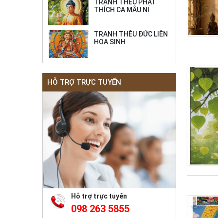
sống
TRANH THÊU PHẬT
THÍCH CA MÂU NI
TRANH THÊU ĐỨC LIÊN
HOA SINH
HỖ TRỢ TRỰC TUYẾN
Hỗ trợ trực tuyến
098 263 5855