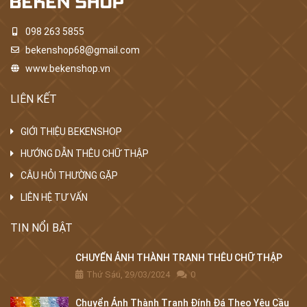
098 263 5855
bekenshop68@gmail.com
www.bekenshop.vn
LIÊN KẾT
GIỚI THIỆU BEKENSHOP
HƯỚNG DẪN THÊU CHỮ THẬP
CÂU HỎI THƯỜNG GẶP
LIÊN HỆ TƯ VẤN
TIN NỔI BẬT
CHUYỂN ẢNH THÀNH TRANH THÊU CHỮ THẬP
Thứ Sáu, 29/03/2024
0
Chuyển Ảnh Thành Tranh Đính Đá Theo Yêu Cầu