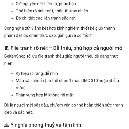
Giữ nguyên nét hiền từ, phúc hậu
Thể hiện rõ ánh mắt, thần thái an nhiên
Độ chi tiết cao, lên tranh sắc nét
Công nghệ xử lý ảnh kết hợp kinh nghiệm thiết kế giúp thành
phẩm đạt độ chân thực cao, gần gũi và có “hồn”.
🧵 File tranh rõ nét – Dễ thêu, phù hợp cả người mới
BeKenShop tối ưu file tranh thêu giúp người thêu dễ dàng thực
hiện:
Ký hiệu rõ ràng, dễ nhìn
Màu sắc chuẩn (có thể chọn 1 màu DMC 310 hoặc nhiều
màu)
Phân vùng hợp lý, không rối mắt
Dù là người mới bắt đầu, chị/em vẫn có thể hoàn thiện bức tranh
đẹp và sắc nét.
🙏 Ý nghĩa phong thuỷ và tâm linh